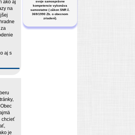
h ako aj
svoje samosprávne
kompetencie vykonáva
azy na
samostatne ( zákon SNR č.
369/1990 Zb. o obecnom
jšej
zriadení).
ýhradne
 za
odenie
o aj s
beru
tránky,
. Obec
najmä
 chcieť
ať,
ako je