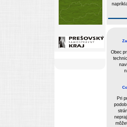
napríkl
Za
Obec pri
techni
navš
n
Co
Pri p
podobn
strá
nepraj
môžet