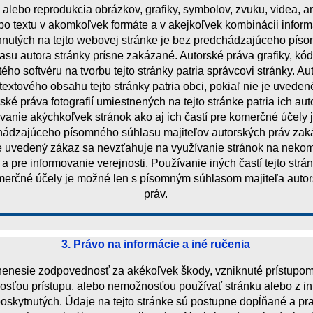
alebo reprodukcia obrázkov, grafiky, symbolov, zvuku, videa, a
bo textu v akomkoľvek formáte a v akejkoľvek kombinácii inform
nutých na tejto webovej stránke je bez predchádzajúceho pís
asu autora stránky prísne zakázané. Autorské práva grafiky, kó
ého softvéru na tvorbu tejto stránky patria správcovi stránky. Au
textového obsahu tejto stránky patria obci, pokiaľ nie je uveden
ské práva fotografií umiestnených na tejto stránke patria ich au
vanie akýchkoľvek stránok ako aj ich častí pre komerčné účely 
hádzajúceho písomného súhlasu majiteľov autorských práv zak
e uvedený zákaz sa nevzťahuje na využívanie stránok na neko
 a pre informovanie verejnosti. Používanie iných častí tejto strá
erčné účely je možné len s písomným súhlasom majiteľa auto
práv.
3. Právo na informácie a iné ručenia
enesie zodpovednosť za akékoľvek škody, vzniknuté prístupo
sťou prístupu, alebo nemožnosťou používať stránku alebo z in
poskytnutých. Údaje na tejto stránke sú postupne dopĺňané a pr