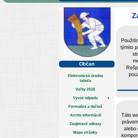
Z
Použití
týmito 
st
mo
Občan
Rešpe
použ
Elektronická úradna
tabuľa
Voľby 2026
Vyvoz odpadu
Formuláre a tlačivá
Táto we
Archiv informáciií
právom 
Zaujimavé odkazy
alebo 
Mapa stránky
kompone