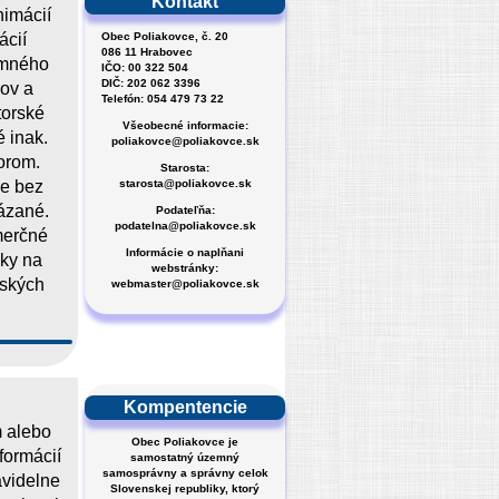
Kontakt
nimácií
Obec Poliakovce, č. 20
ácií
086 11 Hrabovec
omného
IČO: 00 322 504
DIČ: 202 062 3396
dov a
Telefón: 054 479 73 22
torské
Všeobecné informacie:
é inak.
poliakovce@poliakovce.sk
torom.
Starosta:
starosta@poliakovce.sk
je bez
ázané.
Podateľňa:
podatelna@poliakovce.sk
merčné
Informácie o naplňani
nky na
webstránky:
rských
webmaster@poliakovce.sk
Kompentencie
m alebo
Obec Poliakovce je
formácií
samostatný územný
samosprávny a správny celok
avidelne
Slovenskej republiky, ktorý