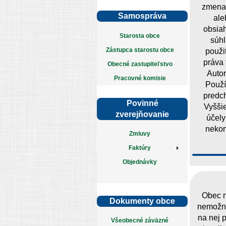
zmena 
Samospráva
ale
obsiah
Starosta obce
súhl
Zástupca starostu obce
použit
práva 
Obecné zastupiteľstvo
Autor
Pracovné komisie
Použí
predc
Povinné
Vyšši
zverejňovanie
účely
nekom
Zmluvy
Faktúry
Objednávky
Obec n
Dokumenty obce
nemožno
na nej 
Všeobecné záväzné