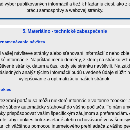
ad výber publikovaných informácií a tiež k hľadaniu ciest, ako z
prácu samosprávy a webovej stránky.
5. Materiálno - technické zabezpečenie
znamenávanie návštev
 vašej návšteve stránky alebo sťahovaní informácií z neho zbier
cké informácie. Napríklad meno domény, z ktorej na stránku vstu
tívené stránky, dátum a čas, kedy ste stránku navštívili. Na zák
ásledných analýz týchto informácií budú uvedené údaje slúžiť 
vylepšovanie a optimalizáciu našich stránok.
okies
rezeraní portálu sa môžu niektoré informácie vo forme "cookie" 
é súbory automaticky sťahovať do vášho počítača. To nám um
nky prispôsobovať vašim špecifickým záujmom a preferenciám. 
ete, aby cookies boli zasielané alebo uchovávané vo vašom sy
e ich väčšinou pomocou internetového prehliadača z vášho p