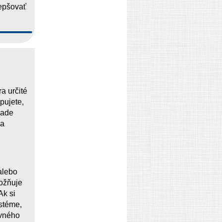
lepšovať
a určité
pujete,
lade
na
alebo
ožňuje
Ak si
stéme,
evného