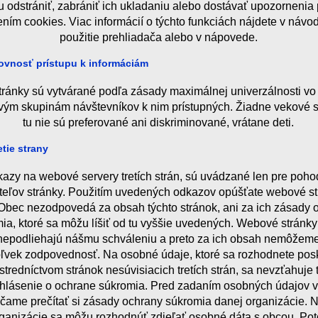
u odstrániť, zabrániť ich ukladaniu alebo dostávať upozornenia
ením cookies. Viac informácií o týchto funkciách nájdete v návo
použitie prehliadača alebo v nápovede.
vnosť prístupu k informáciám
tránky sú vytvárané podľa zásady maximálnej univerzálnosti vo
vým skupinám návštevníkov k nim prístupných. Žiadne vekové 
tu nie sú preferované ani diskriminované, vrátane deti.
etie strany
azy na webové servery tretích strán, sú uvádzané len pre poho
teľov stránky. Použitím uvedených odkazov opúšťate webové st
 Obec nezodpovedá za obsah týchto stránok, ani za ich zásady 
ia, ktoré sa môžu líšiť od tu vyššie uvedených. Webové stránky 
 nepodliehajú nášmu schváleniu a preto za ich obsah nemôžeme
ľvek zodpovednosť. Na osobné údaje, ktoré sa rozhodnete pos
stredníctvom stránok nesúvisiacich tretích strán, sa nevzťahuje 
hlásenie o ochrane súkromia. Pred zadaním osobných údajov 
čame prečítať si zásady ochrany súkromia danej organizácie. N
rganizácie sa môžu rozhodnúť zdieľať osobné dáta s obcou. Po