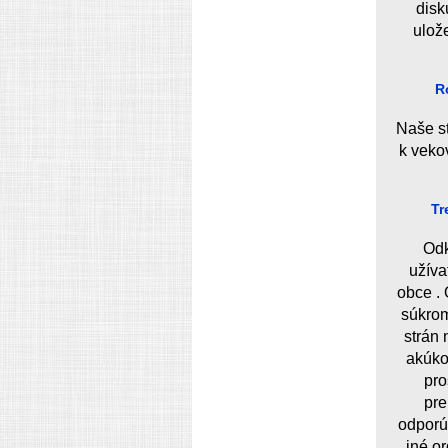
disk
ulož
Ro
Naše s
k veko
Tr
Odk
užíva
obce .
súkrom
strán
akúko
pro
pre
odporú
iné o