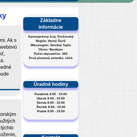
ky
Základne
informácie
Samosprávny kraj: Prešovský
mi. Ak s
Región: Horný Šariš
Mikroregión: Stredná Topľa
o webovú
Okres: Bardejov
iť,
Počet obyvateľov: 369
Prvá písomná zmienka: 1414
ia.
ledné
bude
Úradné hodiny
Pondelok 8:00 - 15:00
Utorok 8:00 - 15:00
Streda 8:00 - 15:00
Štvrtok 8:00 - 15:00
Piatok 8:00 - 15:00
utorským
oužitých
týchto
loženie,