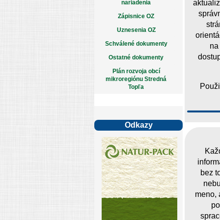
aktuali
nariadenia
správn
Zápisnice OZ
str
Uznesenia OZ
orientá
Schválené dokumenty
na
dostu
Ostatné dokumenty
Plán rozvoja obcí
mikroregiónu Stredná
Použi
Topľa
Odkazy
Každ
inform
bez t
nebu
meno, a
po
sprac