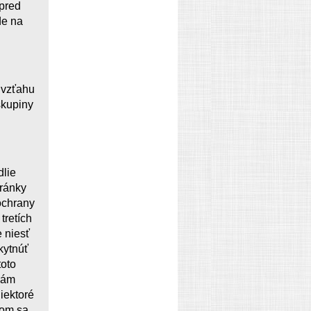
 pred
de na
 vzťahu
skupiny
dlie
ránky
ochrany
tretích
 niesť
kytnúť
toto
vám
iektoré
tom sa