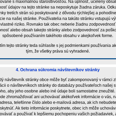
zované s maximálnou starostlivosťou. Na úplnosť, ucelený obsa
osť údajov na tejto stránke sa neposkytuje žiadna záruka. Odk
ánky tretích strán sú poskytované z dôvodu rýchlejšej a pohodlne
cie na našej stránke. Používatelia na takúto stránku vstupujú v
 vlastné riziko. Rovnako tak obec neberie žiadnu zodpovednosť
pnosť alebo obsah takejto stránky alebo zodpovednosť za pošk
spôsobené používaním takéhoto obsahu v akejkoľvek forme.
tím tejto stránky teda súhlasíte s jej podmienkami používania ak
tým, že všetky práva sú vyhradené.
4. Ochrana súkromia návštevníkov stránky
ý návštevník stránky obce môže byť zakomponovaný v rámci z
ácii o návštevníkoch stránky do databázy používateľoch našej s
oho, aby jeho osobne alebo iné údaje boli samostatne zneužité
de zhromažďovať ani uchovávať akékoľvek informácie o vás, 
dresa, telefónne číslo alebo e-mailová adresa, ak ich nebudete
skytnúť. Ak tieto informácie poskytnete, obec ich môže uchováv
ovávať a používať k lepšiemu pochopeniu vašich požiadaviek, 