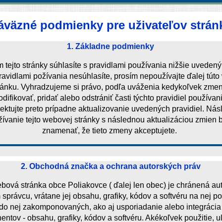
áväzné podmienky pre uživateľov strán
1. Základne podmienky
m tejto stránky súhlasíte s pravidlami používania nižšie uvedený
pravidlami požívania nesúhlasíte, prosím nepoužívajte ďalej tút
ránku. Vyhradzujeme si právo, podľa uváženia kedykoľvek zmen
difikovať, pridať alebo odstrániť časti týchto pravidiel používan
ktujte preto prípadne aktualizovanie uvedených pravidiel. Nás
ívanie tejto webovej stránky s následnou aktualizáciou zmien 
znamenať, že tieto zmeny akceptujete.
2. Obchodná značka a ochrana autorských práv
bová stránka obce Poliakovce ( ďalej len obec) je chránená a
správcu, vrátane jej obsahu, grafiky, kódov a softvéru na nej p
do nej zakomponovaných, ako aj usporiadanie alebo integrácia 
ntov - obsahu, grafiky, kódov a softvéru. Akékoľvek použitie, u