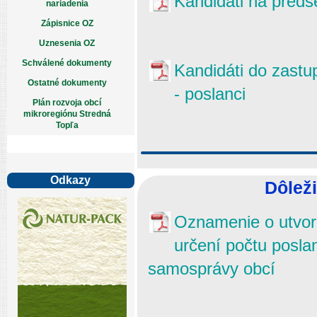
Kandidáti na pred
nariadenia
Zápisnice OZ
Uznesenia OZ
Schválené dokumenty
Kandidáti do zastu
Ostatné dokumenty
- poslanci
Plán rozvoja obcí
mikroregiónu Stredná
Topľa
Odkazy
Dôleži
Oznamenie o utvor
určení počtu posla
samosprávy obcí