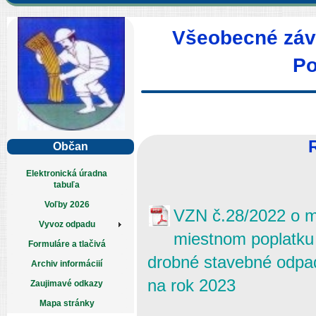
Všeobecné záv
Po
Občan
Elektronická úradna
tabuľa
Voľby 2026
VZN č.28/2022 o m
Vyvoz odpadu
miestnom poplatku
Formuláre a tlačivá
drobné stavebné odpa
Archiv informáciií
na rok 2023
Zaujimavé odkazy
Mapa stránky