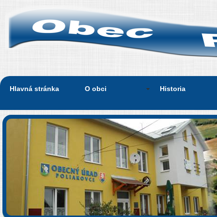
Hlavná stránka
O obci
Historia