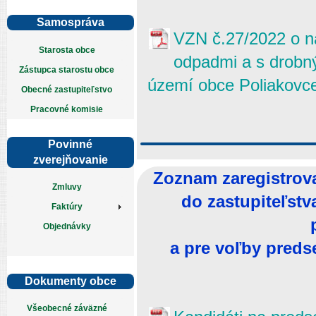
Samospráva
VZN č.27/2022 o n
Starosta obce
odpadmi a s drobn
Zástupca starostu obce
území obce Poliakovc
Obecné zastupiteľstvo
Pracovné komisie
Povinné
zverejňovanie
Zoznam zaregistrov
Zmluvy
do zastupiteľstv
Faktúry
Objednávky
a pre voľby pred
Dokumenty obce
Všeobecné záväzné